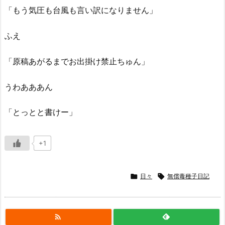
「もう気圧も台風も言い訳になりません」
ふえ
「原稿あがるまでお出掛け禁止ちゅん」
うわあああん
「とっとと書けー」
+1

日々

無償毒種子日記
