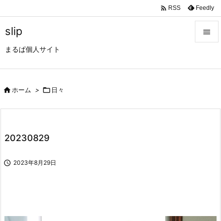

Feedly
RSS
slip

まるぱ個人サイト

メニュ

サイド

ホーム
>

日々

前へ

20230829
次へ


2023年8月29日
検索