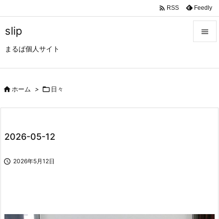

Feedly
RSS
slip

まるぱ個人サイト

メニュ

サイド

ホーム
>

日々

前へ

2026-05-12
次へ


2026年5月12日
検索