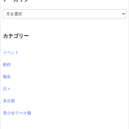
ア
ー
カ
イ
ブ
カテゴリー
イベント
創作
報告
日々
未分類
美少女でべそ蘭