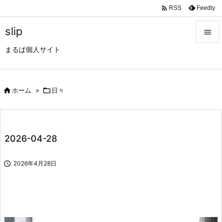

Feedly
RSS
slip

まるぱ個人サイト

メニュ

サイド

ホーム
>

日々

前へ

2026-04-28
次へ


2026年4月28日
検索