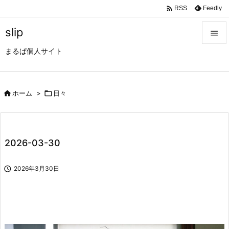

Feedly
RSS
slip

まるぱ個人サイト

メニュ

サイド

ホーム
>

日々

前へ

2026-03-30
次へ


2026年3月30日
検索