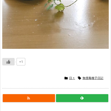
+1

日々

無償毒種子日記
