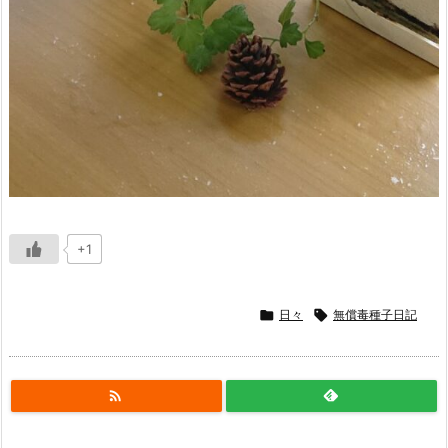
+1

日々

無償毒種子日記
