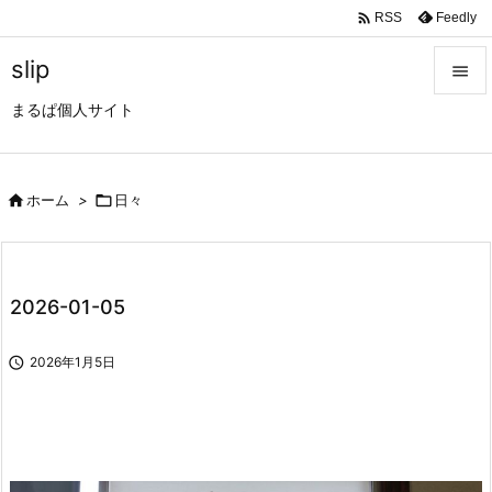

Feedly
RSS
slip

まるぱ個人サイト

メニュ

サイド

ホーム
>

日々

前へ

2026-01-05
次へ


2026年1月5日
検索