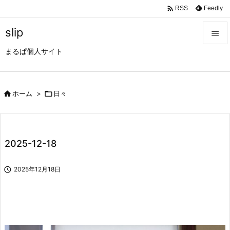

Feedly
RSS
slip

まるぱ個人サイト

メニュ

サイド

ホーム
>

日々

前へ

2025-12-18
次へ


2025年12月18日
検索