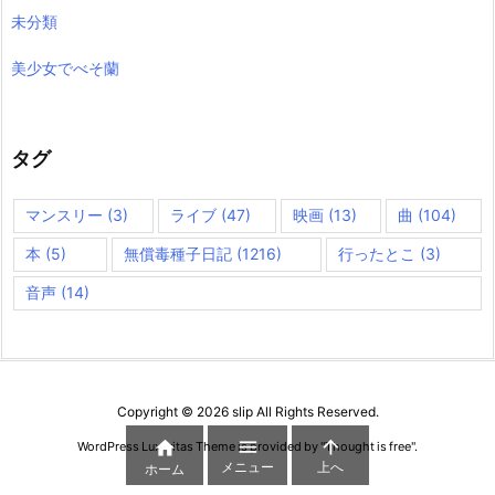
未分類
美少女でべそ蘭
タグ
マンスリー
(3)
ライブ
(47)
映画
(13)
曲
(104)
本
(5)
無償毒種子日記
(1216)
行ったとこ
(3)
音声
(14)
Copyright ©
2026
slip
All Rights Reserved.



WordPress Luxeritas Theme is provided by "
Thought is free
".
メニュー
上へ
ホーム