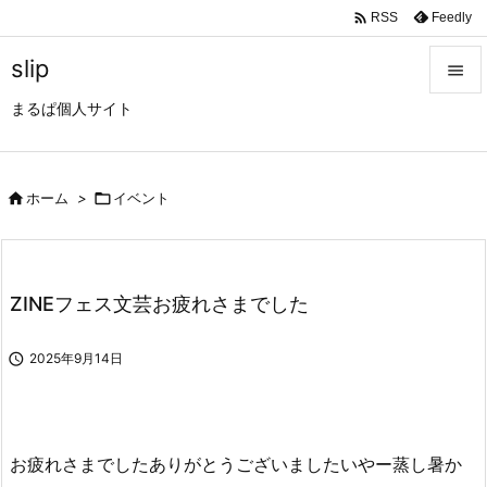

Feedly
RSS
slip

まるぱ個人サイト

メニュ

サイド

ホーム
>

イベント

前へ

ZINEフェス文芸お疲れさまでした
次へ


2025年9月14日
検索
お疲れさまでしたありがとうございましたいやー蒸し暑か