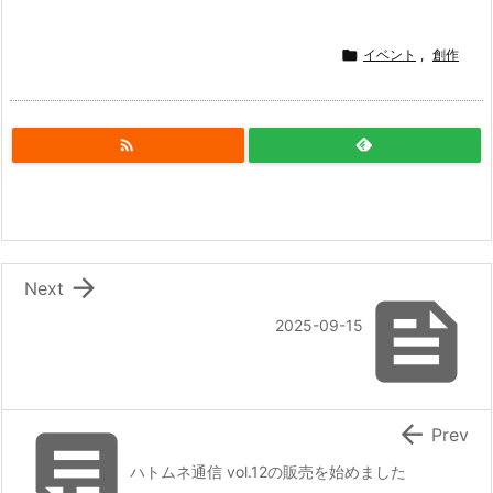

イベント
,
創作


Next

2025-09-15


Prev
ハトムネ通信 vol.12の販売を始めました