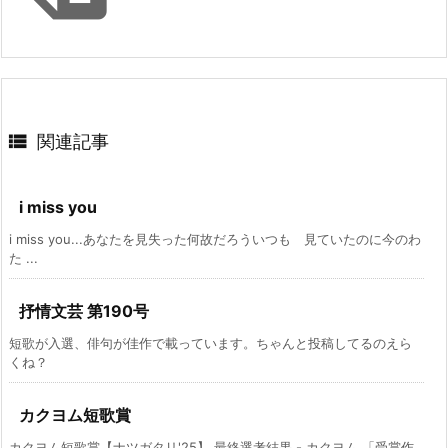

関連記事
i miss you
i miss you...あなたを見失った何故だろういつも 見ていたのに今のわ
た ...
抒情文芸 第190号
短歌が入選、俳句が佳作で載っています。ちゃんと投稿してるのえら
くね？
カクヨム短歌賞
カクヨム短歌賞【ナツガタリ'25】 最終選考結果 - カクヨム 「受賞作