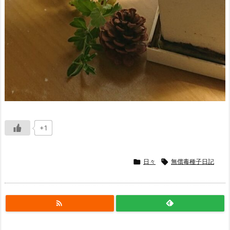
+1

日々

無償毒種子日記
