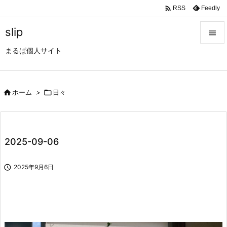

Feedly
RSS
slip

まるぱ個人サイト

メニュ

サイド

ホーム
>

日々

前へ

2025-09-06
次へ


2025年9月6日
検索