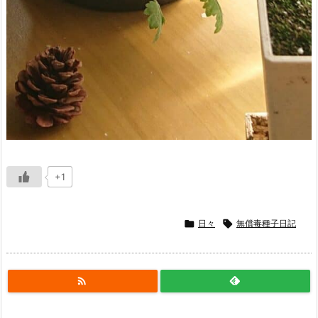
+1

日々

無償毒種子日記
