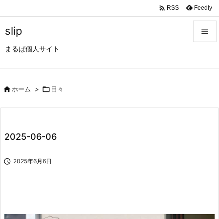

Feedly
RSS
slip

まるぱ個人サイト

メニュ

サイド

ホーム
>

日々

前へ

2025-06-06
次へ


2025年6月6日
検索