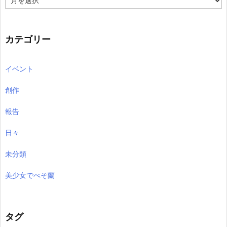
ー
カ
イ
ブ
カテゴリー
イベント
創作
報告
日々
未分類
美少女でべそ蘭
タグ