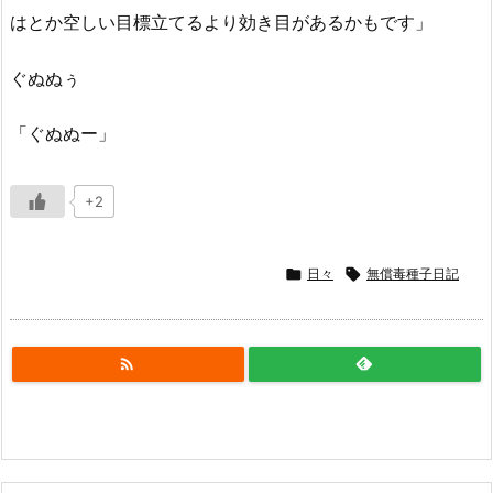
はとか空しい目標立てるより効き目があるかもです」
ぐぬぬぅ
「ぐぬぬー」
+2

日々

無償毒種子日記
