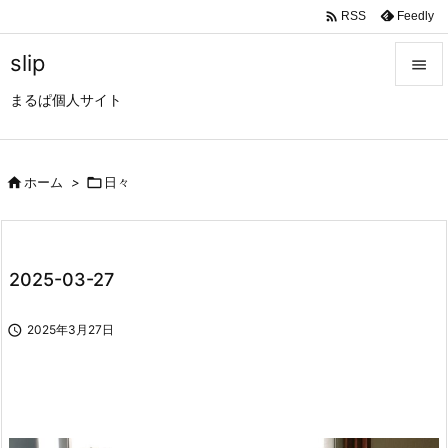

Feedly
RSS
slip

まるぱ個人サイト

メニュ

サイド

ホーム
>

日々

前へ

2025-03-27
次へ


2025年3月27日
検索